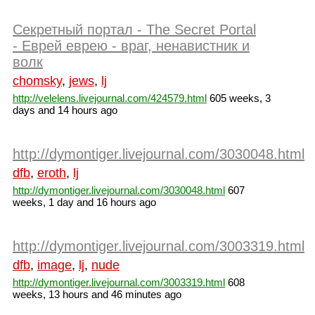
Секретный портал - The Secret Portal
- Еврей еврею - враг, ненавистник и
волк
chomsky
,
jews
,
lj
http://velelens.livejournal.com/424579.html
605 weeks, 3
days and 14 hours ago
http://dymontiger.livejournal.com/3030048.html
dfb
,
eroth
,
lj
http://dymontiger.livejournal.com/3030048.html
607
weeks, 1 day and 16 hours ago
http://dymontiger.livejournal.com/3003319.html
dfb
,
image
,
lj
,
nude
http://dymontiger.livejournal.com/3003319.html
608
weeks, 13 hours and 46 minutes ago