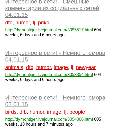
Интересное в сети! - Смешные
комментарии из социальных сетей
04.01.15
dfb
,
humor
,
lj
,
prikol
http://dymontiger.livejournal.com/3095517.html
604
weeks, 6 days and 6 hours ago
Интересное в сети! - Немного юмора
04.01.15
animals
,
dfb
,
humor
,
image
,
lj
,
newyear
http://dymontiger.livejournal.com/3098394.html
604
weeks, 6 days and 6 hours ago
Интересное в сети! - Немного юмора
03.01.15
birds
,
dfb
,
humor
,
image
,
lj
,
people
http://dymontiger.livejournal.com/3094006.html
605
weeks, 18 hours and 7 minutes ago