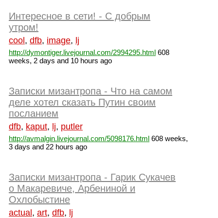
Интересное в сети! - С добрым
утром!
cool
,
dfb
,
image
,
lj
http://dymontiger.livejournal.com/2994295.html
608
weeks, 2 days and 10 hours ago
Записки мизантропа - Что на самом
деле хотел сказать Путин своим
посланием
dfb
,
kaput
,
lj
,
putler
http://avmalgin.livejournal.com/5098176.html
608 weeks,
3 days and 22 hours ago
Записки мизантропа - Гарик Сукачев
о Макаревиче, Арбениной и
Охлобыстине
actual
,
art
,
dfb
,
lj