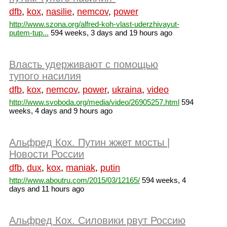
dfb
,
kox
,
nasilie
,
nemcov
,
power
http://www.szona.org/alfred-koh-vlast-uderzhivayut-
putem-tup...
594 weeks, 3 days and 19 hours ago
Власть удерживают с помощью
тупого насилия
dfb
,
kox
,
nemcov
,
power
,
ukraina
,
video
http://www.svoboda.org/media/video/26905257.html
594
weeks, 4 days and 9 hours ago
Альфред Кох. Путин жжет мосты |
Новости России
dfb
,
dux
,
kox
,
maniak
,
putin
http://www.aboutru.com/2015/03/12165/
594 weeks, 4
days and 11 hours ago
Альфред Кох. Силовики рвут Россию