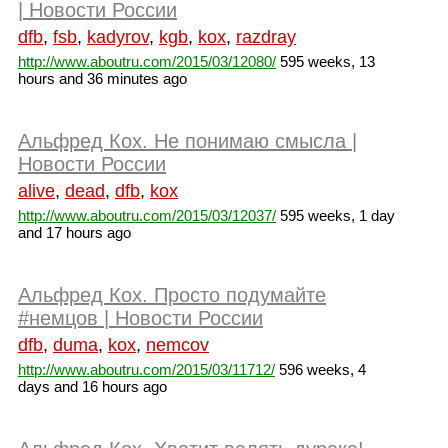
| Новости России
dfb
,
fsb
,
kadyrov
,
kgb
,
kox
,
razdray
http://www.aboutru.com/2015/03/12080/
595 weeks, 13
hours and 36 minutes ago
Альфред Кох. Не понимаю смысла |
Новости России
alive
,
dead
,
dfb
,
kox
http://www.aboutru.com/2015/03/12037/
595 weeks, 1 day
and 17 hours ago
Альфред Кох. Просто подумайте
#немцов | Новости России
dfb
,
duma
,
kox
,
nemcov
http://www.aboutru.com/2015/03/11712/
596 weeks, 4
days and 16 hours ago