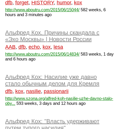
dfb
,
forget
,
HISTORY
,
humor
,
kox
http://www.aboutru.com/2015/06/15044/
582 weeks, 6
hours and 3 minutes ago
Альфред Кох. Причины скандала с
«Эхо Москвы» | Новости России
AAB
,
dfb
,
echo
,
kox
,
lesa
http://www.aboutru.com/2015/06/14834/
583 weeks, 1 day
and 6 hours ago
Альфред Кох: Насилие уже давно
стало обычным делом для Кремля
dfb
,
kox
,
nasilie
,
passionarii
http://www.szona.org/alfred-koh-nasilie-uzhe-davno-stalo-
oby...
593 weeks, 3 days and 12 hours ago
Альфред Кох: "Власть удерживают
путем тупого насилия"